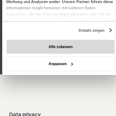
Werbung und Analysen weiter. Unsere Partner führen diese
CILO
Informationen möglicherweise mit weiteren Daten
zusammen, die Sie ihnen bereitgestellt haben oder die sie
Go to News
im Rahmen Ihrer Nutzung der Dienste gesammelt haben.
Datenschutz
-
Impressum
Details zeigen
Alle zulassen
Anpassen
STORE
LOCATOR
Find your dealer
Data privacy